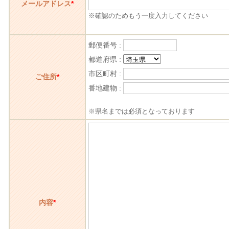
メールアドレス
*
※確認のためもう一度入力してください
郵便番号 :
都道府県 :
市区町村 :
ご住所
*
番地建物 :
※県名までは必須となっております
内容
*